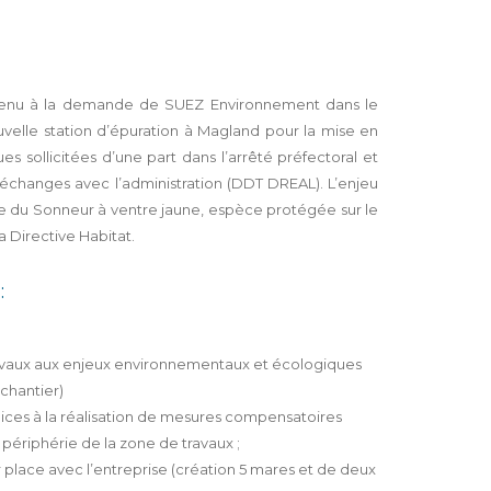
venu à la demande de SUEZ Environnement dans le
ouvelle station d’épuration à Magland pour la mise en
s sollicitées d’une part dans l’arrêté préfectoral et
s échanges avec l’administration (DDT DREAL). L’enjeu
ence du Sonneur à ventre jaune, espèce protégée sur le
a Directive Habitat.
:
travaux aux enjeux environnementaux et écologiques
 chantier)
pices à la réalisation de mesures compensatoires
périphérie de la zone de travaux ;
ur place avec l’entreprise (création 5 mares et de deux