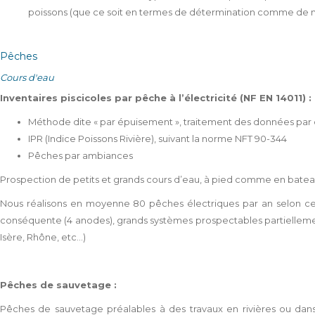
poissons (que ce soit en termes de détermination comme de m
Pêches
Cours d'eau
Inventaires piscicoles par pêche à l’électricité (NF EN 14011) :
Méthode dite « par épuisement », traitement des données par d
IPR (Indice Poissons Rivière), suivant la norme NFT 90-344
Pêches par ambiances
Prospection de petits et grands cours d’eau, à pied comme en batea
Nous réalisons en moyenne 80 pêches électriques par an selon ces d
conséquente (4 anodes), grands systèmes prospectables partielleme
Isère, Rhône, etc...)
Pêches de sauvetage :
Pêches de sauvetage préalables à des travaux en rivières ou dans