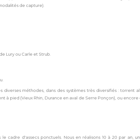
odalités de capture).
e Lury ou Carle et Strub.
u.
iverses méthodes, dans des systèmes très diversifiés : torrent alpi
nt à pied (Vieux Rhin, Durance en aval de Serre Ponçon), ou encore
 le cadre d'assecs ponctuels. Nous en réalisons 10 à 20 par an, u