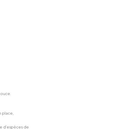
douce.
n place,
tre d’espèces de