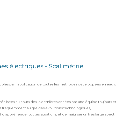
hes électriques - Scalimétrie
icoles par l’application de toutes les méthodes développées en eau 
éalisées au cours des 15 dernières années par une équipe toujours e
s fréquemment au gré des évolutions technologiques,
t d’appréhender toutes situations, et de maîtriser un très large spec