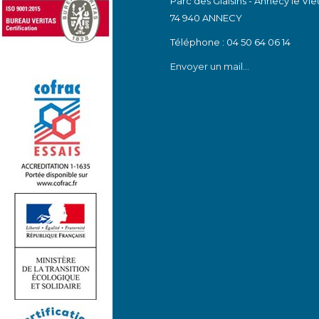
Parc des Glaisins - Annecy le Vie
74 940 ANNECY
Téléphone : 04 50 64 06 14
Envoyer un mail...