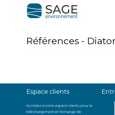
Références - Diato
Espace clients
Entr
Accèdez à notre espace clients, pour le
téléchargement et l'échange de